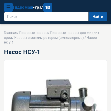
☰
☎
Гидромаш
-Урал
Найти
Главная
/
Пищевые насосы
/
Пищевые насосы для жидких
сред
/
Насосы с мягким ротором (импеллерные)
/ Насос
НСУ-1
Насос НСУ-1