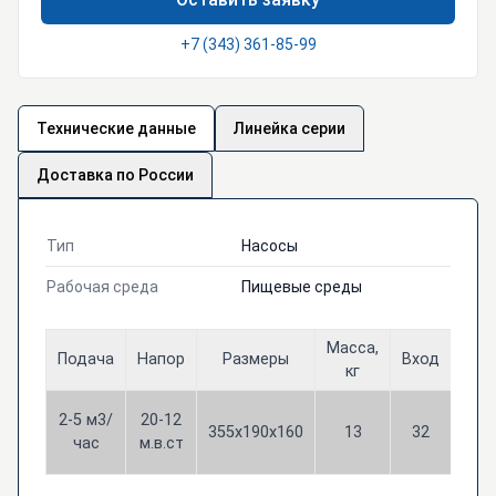
+7 (343) 361-85-99
Технические данные
Линейка серии
Доставка по России
Тип
Насосы
Рабочая среда
Пищевые среды
Масса,
Подача
Напор
Размеры
Вход
Вых
кг
2-5 м3/
20-12
355х190х160
13
32
32
час
м.в.ст