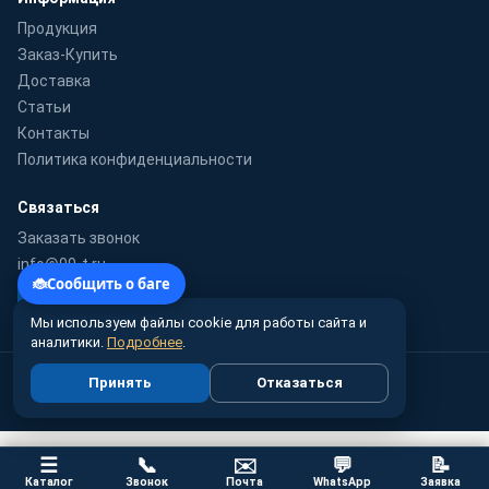
Продукция
Заказ-Купить
Доставка
Статьи
Контакты
Политика конфиденциальности
Связаться
Заказать звонок
info@99-t.ru
WhatsApp
Мы используем файлы cookie для работы сайта и
аналитики.
Подробнее
.
© 2010–2026 99-t.ru · Гидромаш-Урал — поставка насосного
Принять
Отказаться
оборудования по России
Цены справочные, не являются публичной офертой
☰
📞
✉️
💬
📝
Каталог
Звонок
Почта
WhatsApp
Заявка