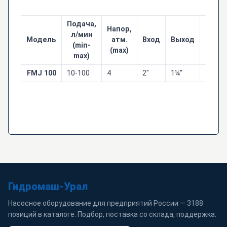
Подача,
Напор,
л/мин
Модель
атм.
Вход
Выход
Раз
(min-
(max)
max)
FMJ 100
10-100
4
2"
1¼"
150x1
Гидромаш-Урал
Насосное оборудование для предприятий России — 3188
позиций в каталоге. Подбор, поставка со склада, поддержка.