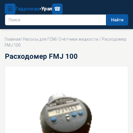
☰
☎
Гидромаш
-Урал
Найти
Главная
/
Насосы для ГСМ
/
Счётчики жидкости
/ Расходомер
FMJ 100
Расходомер FMJ 100